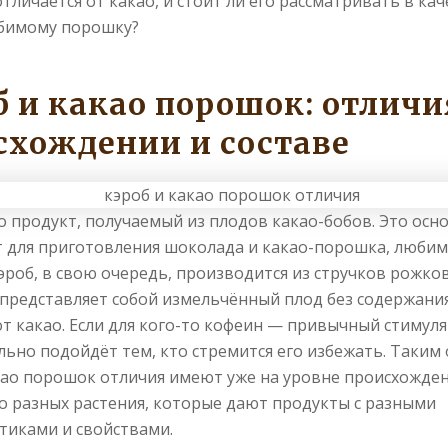
отличается от какао, и стоит ли его рассматривать в кач
бимому порошку?
б и какао порошок: отличи
схождении и составе
о продукт, получаемый из плодов какао-бобов. Это осн
 для приготовления шоколада и какао-порошка, люби
эроб, в свою очередь, производится из стручков рожко
 представляет собой измельчённый плод без содержани
от какао. Если для кого-то кофеин — привычный стимуля
льно подойдёт тем, кто стремится его избежать. Таким
као порошок отличия имеют уже на уровне происхожден
 разных растения, которые дают продукты с разными
тиками и свойствами.