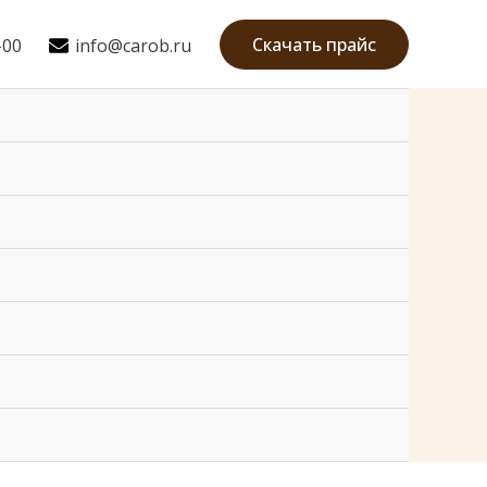
Скачать прайс
-00
info@carob.ru
Mai