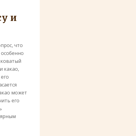
су и
прос, что
 особенно
адковатый
и какао,
 его
асается
Какао может
чить его
ь
лярным