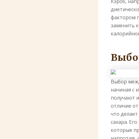
Кэроб, нап
диетическо
фактором п
заменить к
калорийнос
Выбо
Выбор межд
начиная с 
получают и
отличие от
что делает
сахара. Ег
которые пр
напротив, 