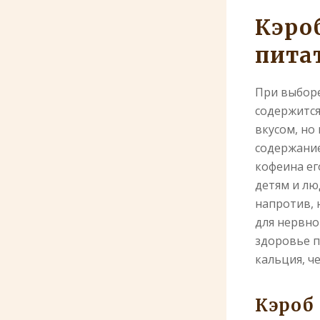
Кэро
пита
При выборе
содержится
вкусом, но
содержание
кофеина ег
детям и лю
напротив, 
для нервно
здоровье п
кальция, ч
Кэроб