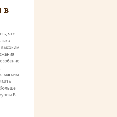
 в
ть, что
олько
о высоким
ержания
 особенно
,
ее мягким
ивать
 больше
руппы B.