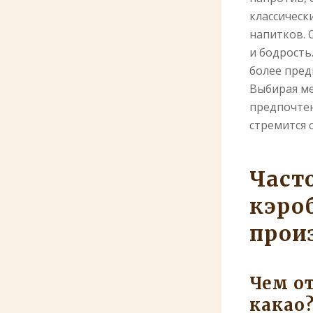
классическ
напитков. 
и бодрость.
более пред
Выбирая ме
предпочтен
стремится 
Част
кэроб
прои
Чем о
какао