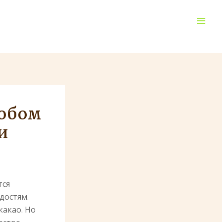
Men
робом
и
тся
достям.
какао. Но