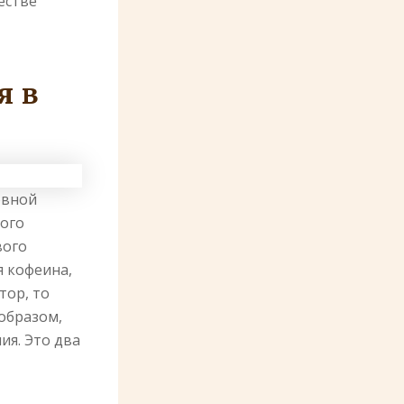
естве
я в
овной
мого
вого
я кофеина,
тор, то
 образом,
ия. Это два