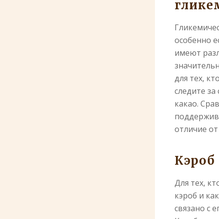
глике
Гликемичес
особенно е
имеют разл
значительн
для тех, к
следите за
какао. Сра
поддержива
отличие от
Кэроб
Для тех, к
кэроб и ка
связано с 