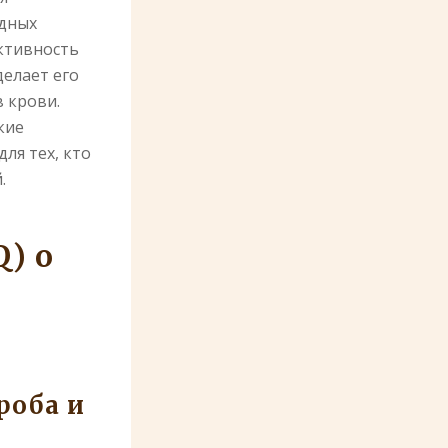
адных
ктивность
делает его
 крови.
кие
ля тех, кто
.
) о
роба и