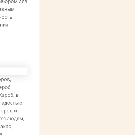
выбором для
лавным
ность
ения
оров,
Кэроб
Кэроб, в
сладостью,
торов и
тся людям,
акао,
я