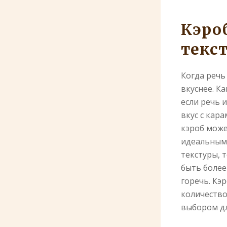
Кэроб
текс
Когда речь
вкуснее. К
если речь 
вкус с кар
кэроб може
идеальным 
текстуры, 
быть более
горечь. Кэ
количество
выбором дл