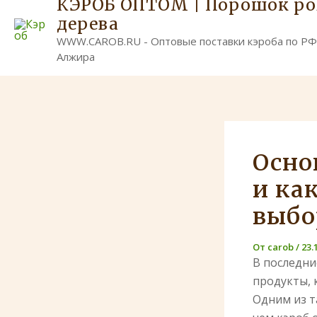
КЭРОБ ОПТОМ | Порошок р
дерева
WWW.CAROB.RU - Оптовые поставки кэроба по РФ
Алжира
Осно
и ка
выбо
От
carob
/
23.
В последни
продукты, 
Одним из т