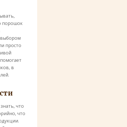
ывать,
ао порошок
а
м выбором
ли просто
тивой
 помогает
ков, в
лей.
сти
знать, что
орийно, что
одукции.