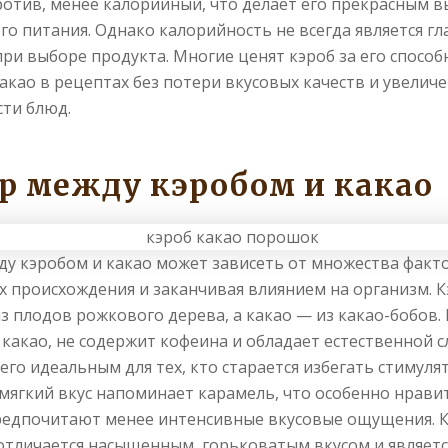
ротив, менее калорийный, что делает его прекрасным 
го питания. Однако калорийность не всегда является г
ри выборе продукта. Многие ценят кэроб за его способ
акао в рецептах без потери вкусовых качеств и увелич
ти блюд.
р между кэробом и какао
у кэробом и какао может зависеть от множества факт
их происхождения и заканчивая влиянием на организм. 
з плодов рожкового дерева, а какао — из какао-бобов. 
 какао, не содержит кофеина и обладает естественной 
 его идеальным для тех, кто старается избегать стимуля
о мягкий вкус напоминает карамель, что особенно нрави
едпочитают менее интенсивные вкусовые ощущения. К
отличается насыщенным, горьковатым вкусом и являетс