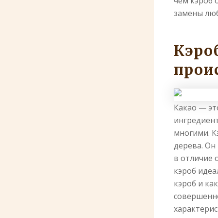
чем кэроб 
замены лю
Кэро
прои
Какао — эт
ингредиент
многими. К
дерева. Он
в отличие 
кэроб идеа
кэроб и ка
совершенно
характерис