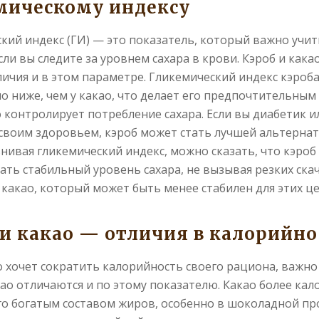
мическому индексу
кий индекс (ГИ) — это показатель, который важно учит
сли вы следите за уровнем сахара в крови. Кэроб и как
ичия и в этом параметре. Гликемический индекс кэроб
о ниже, чем у какао, что делает его предпочтительны
то контролирует потребление сахара. Если вы диабетик и
 своим здоровьем, кэроб может стать лучшей альтерна
внивая гликемический индекс, можно сказать, что кэроб
ть стабильный уровень сахара, не вызывая резких скач
 какао, который может быть менее стабилен для этих це
 и какао — отличия в калорийно
то хочет сократить калорийность своего рациона, важно 
као отличаются и по этому показателю. Какао более кал
его богатым составом жиров, особенно в шоколадной пр