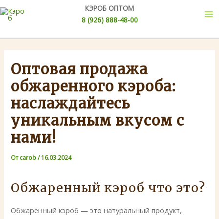
Перейти
Post
Ma
КЭРОБ ОПТОМ
к
navigation
8 (926) 888-48-00
Me
содержимому
Оптовая продажа
обжаренного кэроба:
наслаждайтесь
уникальным вкусом с
нами!
От
carob
/
16.03.2024
Обжаренный кэроб что это?
Обжаренный кэроб — это натуральный продукт,