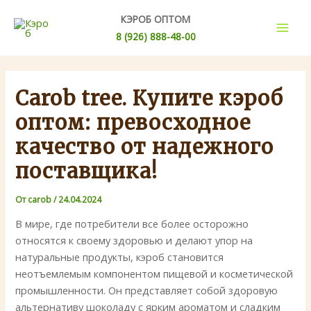
Перейти
Post
Mai
КЭРОБ ОПТОМ
к
navigation
8 (926) 888-48-00
Men
содержимому
Carob tree. Купите кэроб
оптом: превосходное
качество от надежного
поставщика!
От
carob
/
24.04.2024
В мире, где потребители все более осторожно
относятся к своему здоровью и делают упор на
натуральные продукты, кэроб становится
неотъемлемым компонентом пищевой и косметической
промышленности. Он представляет собой здоровую
альтернативу шоколаду с ярким ароматом и сладким